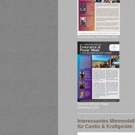
Rowing-Event Kyllinibeach 2015
Endurance&Power Week
Kyllinibeach 2015
Interessantes Mietmodell
für Cardio & Kraftgeräte: